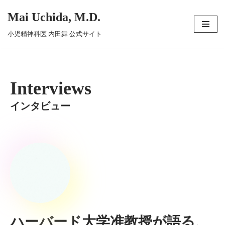
Mai Uchida, M.D.
コ
小児精神科医 内田舞 公式サイト
ン
テ
ン
ツ
Interviews
へ
インタビュー
ス
キ
ッ
プ
ハーバード大学准教授が語る、