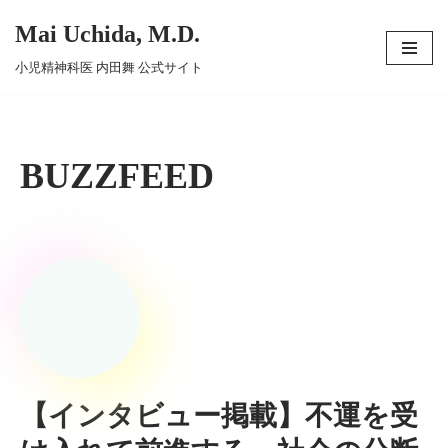
Mai Uchida, M.D.
コ
小児精神科医 内田舞 公式サイト
ン
テ
ン
ツ
BUZZFEED
へ
ス
キ
ッ
プ
【インタビュー掲載】不運を受