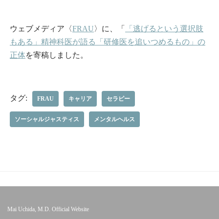
ウェブメディア〈
FRAU
〉に、「
「逃げるという選択肢
もある」精神科医が語る「研修医を追いつめるもの」の
正体
を寄稿しました。
タグ:
FRAU
キャリア
セラピー
ソーシャルジャスティス
メンタルヘルス
Mai Uchida, M.D. Official Website