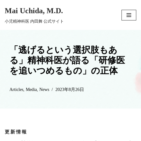
Mai Uchida, M.D.
コ
小児精神科医 内田舞 公式サイト
ン
テ
ン
「逃げるという選択肢もあ
ツ
る」精神科医が語る「研修医
へ
ス
を追いつめるもの」の正体
キ
ッ
Articles
,
Media
,
News
2023年8月26日
プ
更新情報