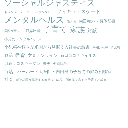
ソーシャルジャスティス
フィギュアスケート
トランスジェンダー
バウンダリー
メンタルヘルス
内田舞の○○解体新書
働き方
子育て
家族
対談
妊娠出産
国際女性デー
小児のメンタルヘルス
小児精神科医が米国から見据える社会の論点
平和と公平
性加害
教育
政治
文春オンライン
新型コロナウイルス
日経クロスウーマン
歴史
発達障害
白熱！ハーバード大医師・内田舞の子育ての悩み相談室
社会
精神科医が解説する無意識の差別
脳科学で考える子育て相談室