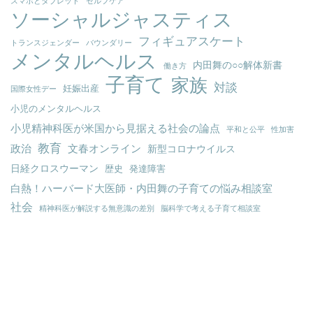
スマホとタブレット
セルフケア
ソーシャルジャスティス
フィギュアスケート
トランスジェンダー
バウンダリー
メンタルヘルス
内田舞の○○解体新書
働き方
子育て
家族
対談
妊娠出産
国際女性デー
小児のメンタルヘルス
小児精神科医が米国から見据える社会の論点
平和と公平
性加害
教育
政治
文春オンライン
新型コロナウイルス
日経クロスウーマン
歴史
発達障害
白熱！ハーバード大医師・内田舞の子育ての悩み相談室
社会
精神科医が解説する無意識の差別
脳科学で考える子育て相談室