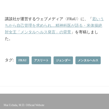
講談社が運営するウェブメディア〈FRaU〉に、「
若いう
ちから自己管理を求められ…精神科医が語る・米体操絶
対女王「メンタルヘルス発言」の背景
」を寄稿しまし
た。
タグ:
FRAU
アスリート
ジェンダー
メンタルヘルス
Mai Uchida, M.D. Official Website