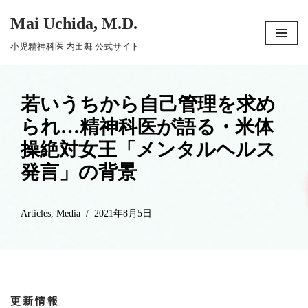
Mai Uchida, M.D.
コ
小児精神科医 内田舞 公式サイト
ン
テ
ン
若いうちから自己管理を求め
ツ
られ…精神科医が語る・米体
へ
操絶対女王「メンタルヘルス
ス
発言」の背景
キ
ッ
プ
Articles
,
Media
2021年8月5日
更新情報