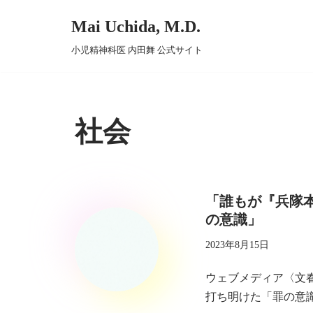
Mai Uchida, M.D.
コ
小児精神科医 内田舞 公式サイト
ン
テ
ン
ツ
社会
へ
ス
キ
ッ
「誰もが『兵隊
プ
の意識」
2023年8月15日
ウェブメディア〈文
打ち明けた「罪の意