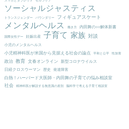
スマホとタブレット
セルフケア
ソーシャルジャスティス
フィギュアスケート
トランスジェンダー
バウンダリー
メンタルヘルス
内田舞の○○解体新書
働き方
子育て
家族
対談
妊娠出産
国際女性デー
小児のメンタルヘルス
小児精神科医が米国から見据える社会の論点
平和と公平
性加害
教育
政治
文春オンライン
新型コロナウイルス
日経クロスウーマン
歴史
発達障害
白熱！ハーバード大医師・内田舞の子育ての悩み相談室
社会
精神科医が解説する無意識の差別
脳科学で考える子育て相談室