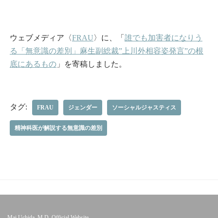
ウェブメディア〈
FRAU
〉に、「
誰でも加害者になりう
る「無意識の差別」麻生副総裁”上川外相容姿発言”の根
底にあるもの
」を寄稿しました。
タグ:
FRAU
ジェンダー
ソーシャルジャスティス
精神科医が解説する無意識の差別
Mai Uchida, M.D. Official Website