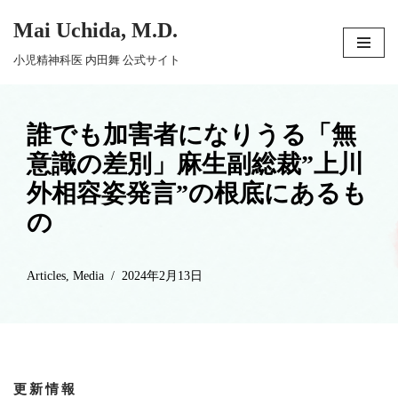
Mai Uchida, M.D.
コ
小児精神科医 内田舞 公式サイト
ン
テ
ン
誰でも加害者になりうる「無
ツ
意識の差別」麻生副総裁”上川
へ
外相容姿発言”の根底にあるも
ス
の
キ
ッ
プ
Articles
,
Media
2024年2月13日
更新情報