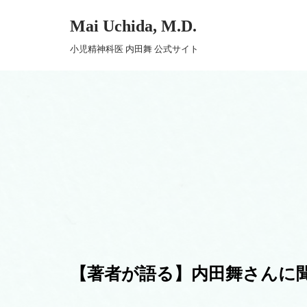
Mai Uchida, M.D.
コ
小児精神科医 内田舞 公式サイト
ン
テ
ン
ツ
へ
ス
キ
ッ
プ
【著者が語る】内田舞さんに