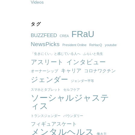
Videos
タグ
FRaU
BUZZFEED
CREA
NewsPicks
President Online
ReHacQ
youtube
「生きにくい」と感じている人へ
ふらいと先生
アスリート
インタビュー
キャリア
コロナワクチン
オーナーシップ
ジェンダー
ジェンダー平等
スマホとタブレット
セルフケア
ソーシャルジャステ
ィス
トランスジェンダー
バウンダリー
フィギュアスケート
メンタルヘルス
働き方