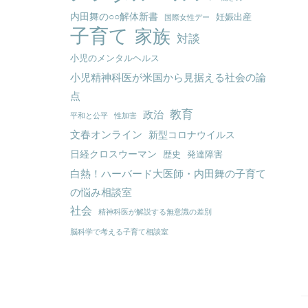
内田舞の○○解体新書
妊娠出産
国際女性デー
子育て
家族
対談
小児のメンタルヘルス
小児精神科医が米国から見据える社会の論
点
教育
政治
平和と公平
性加害
文春オンライン
新型コロナウイルス
日経クロスウーマン
歴史
発達障害
白熱！ハーバード大医師・内田舞の子育て
の悩み相談室
社会
精神科医が解説する無意識の差別
脳科学で考える子育て相談室